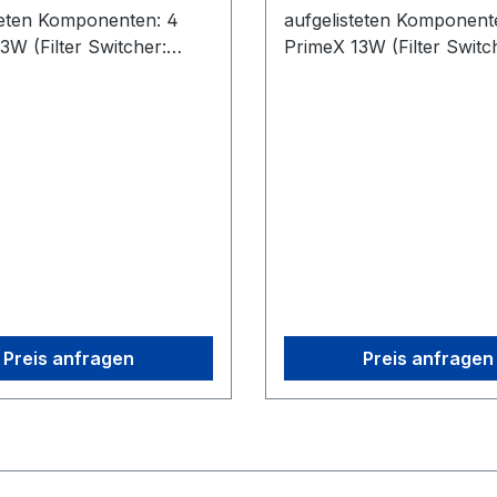
teten Komponenten: 4
aufgelisteten Komponent
3W (Filter Switcher:
PrimeX 13W (Filter Switc
and-Pass (IR) / 700nm
850nm Band-Pass (IR) /
)1 Motive:Tracker
(Visible)) 1 Motive:Tracker
 Ethernet Cables (Cat 6)1
License7 Ethernet Cables
cus Tool1 CS-200
Lens Focus Tool1 CS-20
ion Square1 PoE Switch1
Calibration Square1 PoE 
 Key1 Network Card1
Security Key1 Network C
alibration Wand2 Rigid
CW-500 Calibration Wand
ker Bases1 Set of 10
Body Marker Bases1 Set 
ers
M4 Markers
Preis anfragen
Preis anfragen