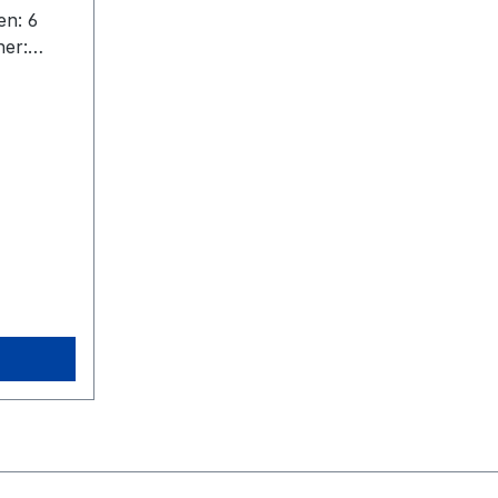
en: 6
her:
 700nm
 (Cat 6)1
0
Switch1
ard1
2 Rigid
of 10