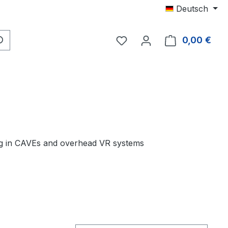
Deutsch
Du hast 0 Produkte auf 
0,00 €
Ware
ng in CAVEs and overhead VR systems