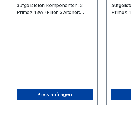
aufgelisteten Komponenten: 2
aufgelis
PrimeX 13W (Filter Switcher:
PrimeX 1
850nm Band-Pass (IR) / 700nm
850nm B
(Visible)) 1 Motive:Tracker
(Visible)
License3 Ethernet Cables (Cat 6)1
License5
Lens Focus Tool1 CS-200
Lens Fo
Calibration Square1 PoE Switch1
Calibrat
Security Key1 Network Card1
Security
CW-500 Calibration Wand2 Rigid
CW-500 C
Body Marker Bases1 Set of 10
Body Mar
M4 Markers
M4 Mark
Preis anfragen