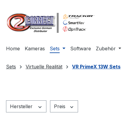
m Hauptinhalt springen
Zur Suche springen
Zur Hauptnavigation springen
Home
Kameras
Sets
Software
Zubehör
Sets
Virtuelle Realität
VR PrimeX 13W Sets
Hersteller
Preis