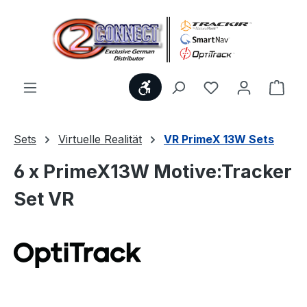
Zum Hauptinhalt springen
Werkzeugleiste anzeigen
Du hast 0 Produ
Ware
Sets
Virtuelle Realität
VR PrimeX 13W Sets
6 x PrimeX13W Motive:Tracker
Set VR
Bildergalerie überspringen