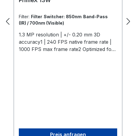
PrimeX 13W
Filter:
Filter Switcher: 850nm Band-Pass
(IR) / 700nm (Visible)
1.3 MP resolution | +/- 0.20 mm 3D
accuracy1 | 240 FPS native frame rate |
1000 FPS max frame rate2 Optimized for
compact and large-scale spaces, the
Primex 13W offers high-speed tracking at
240 FPS with sub-0.3 mm accuracy and
0.5° rotational error. Its compact 2.7"
design, IR illumination, and powerful on-
board processing support both active and
passive markers. Custom M12 lenses, filter
switching, and mix-and-match
compatibility with Prime cameras ensure
precise 3D data in any environment, while
advanced synchronization options and an
Preis anfragen