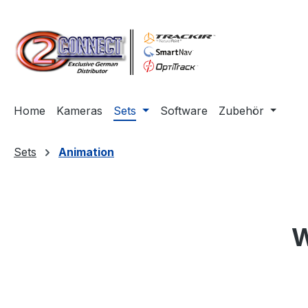
m Hauptinhalt springen
Zur Suche springen
Zur Hauptnavigation springen
Home
Kameras
Sets
Software
Zubehör
Sets
Animation
W