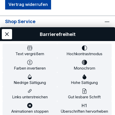
Vertrag widerrufen
Shop Service
Informationen
Barrierefreiheit
Text vergrößern
Hochkontrastmodus
Farben invertieren
Monochrom
Alle Preise exkl. gesetzl. Mehrwertsteuer zzgl.
Versandkosten
und ggf. Nachnahmegebühren, wenn
Niedrige Sättigung
Hohe Sättigung
nicht anders angegeben.
Links unterstreichen
Gut lesbare Schrift
© by 2connect Ltd.&Co.KG
Diese Website verwendet Cookies, um eine bestmögliche
Animationen stoppen
Überschriften hervorheben