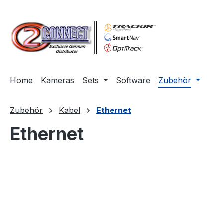
m Hauptinhalt springen
Zur Suche springen
Zur Hauptnavigation springen
Home
Kameras
Sets
Software
Zubehör
Zubehör
Kabel
Ethernet
Ethernet