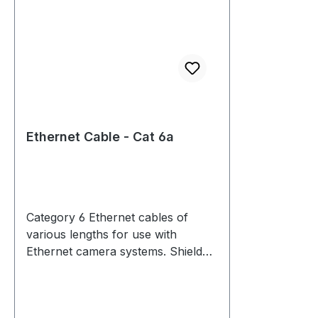
Ethernet Cable - Cat 6a
Category 6 Ethernet cables of
various lengths for use with
Ethernet camera systems. Shielded
CAT5E, CAT6 or CAT6A Ethernet
cables are recommended for
harsh EMI environments and