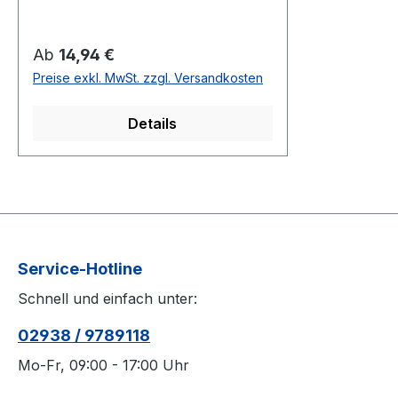
system CE compliance. Shielded
cables can be purchased at
numerous online retailers, or as
Regulärer Preis:
Ab
14,94 €
special order items through
Preise exkl. MwSt. zzgl. Versandkosten
OptiTrack. Compatible Cameras:
PRIME SERIES SLIM SERIES 3
Details
feet (0.9 m) 14 feet (4.3 m) 30 feet
(9.1 m) 50 feet (15.2 m) 100 feet
(30.5 m)
Service-Hotline
Schnell und einfach unter:
02938 / 9789118
Mo-Fr, 09:00 - 17:00 Uhr