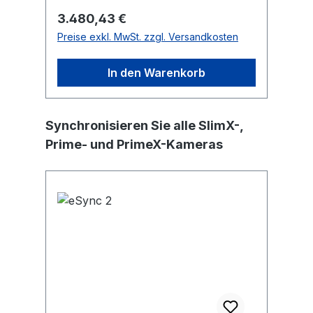
Regulärer Preis:
Re
3.480,43 €
1.
Preise exkl. MwSt. zzgl. Versandkosten
Pr
In den Warenkorb
Produktgalerie überspringen
Synchronisieren Sie alle SlimX-,
Prime- und PrimeX-Kameras