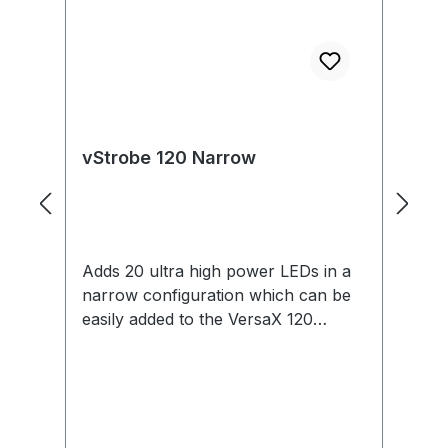
vStrobe 120 Narrow
2
M
Adds 20 ultra high power LEDs in a
24
narrow configuration which can be
th
easily added to the VersaX 120
a 
camera to support passive tracking.
ma
Requires an appropriate narrow FOV
vS
lens.
tr