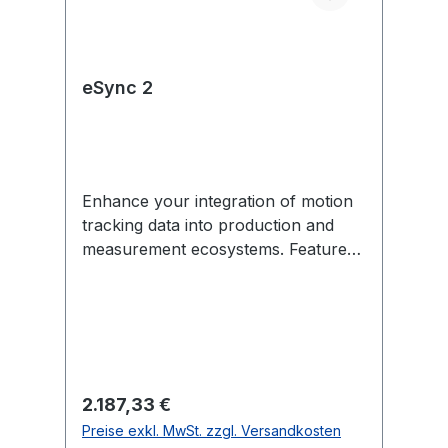
eSync 2
Enhance your integration of motion
tracking data into production and
measurement ecosystems. Features
include external sync in/out,
Genlock, SMPTE Time Code, PoE,
and more. Each eSync 2 comes with
removable mounting tabs and an
optional universal power supply
(US/EU-compatible). In the Box 1
Regulärer Preis:
2.187,33 €
eSync 2 1 12V universal power
Preise exkl. MwSt. zzgl. Versandkosten
supply (US/EU-compatible) 2