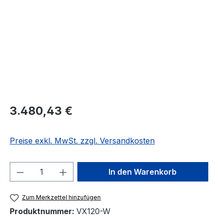
Regulärer Preis:
3.480,43 €
Preise exkl. MwSt. zzgl. Versandkosten
Produkt Anzahl: Gib den gewünschten We
In den Warenkorb
Zum Merkzettel hinzufügen
Produktnummer:
VX120-W