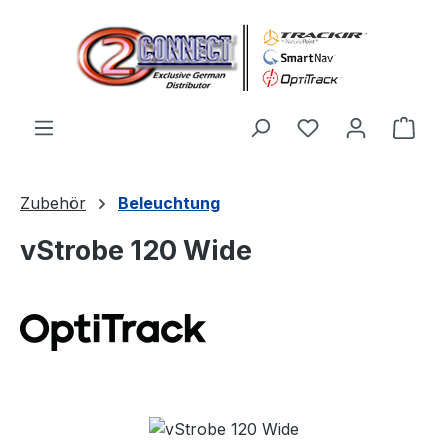
Zum Hauptinhalt springen
Du hast 0 Produ
Ware
Zubehör
Beleuchtung
vStrobe 120 Wide
Bildergalerie überspringen