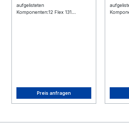
aufgelisteten
aufgelist
Komponenten:12 Flex 131
Kompone
Motive:Tracker License3 OptiHub
Motive:T
2s3 Uplink Cables (USB)3
2s2 Upli
Extension Cables (USB)2 Sync
Extensio
Cable (RCA)2 Rigid Body Marker1
Cable (R
Set of 10 M4 Markers1 CW-500
Set of 
Calibration Wand1 Cs-200
Calibrat
Calibration Square1 Security
Calibrat
Key12 Camera Cables (USB)
Key4 Ca
Preis anfragen