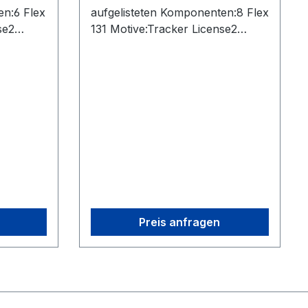
en:6 Flex
aufgelisteten Komponenten:8 Flex
se2
131 Motive:Tracker License2
es
OptiHub 2s2 Uplink Cables
 (USB)1
(USB)2 Extension Cables (USB)1
 Body
Sync Cable (RCA)2 Rigid Body
arkers1
Marker1 Set of 10 M4 Markers1
d1 Cs-
CW-500 Calibration Wand1 Cs-
Security
200 Calibration Square1 Security
B)
Key8 Camera Cables (USB)
Preis anfragen