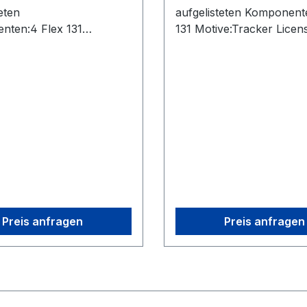
eten
aufgelisteten Komponent
nten:4 Flex 131
131 Motive:Tracker Licen
racker License2 OptiHub
OptiHub 2s2 Uplink Cabl
nk Cables (USB)2
(USB)2 Extension Cables
n Cables (USB)1 Sync
Sync Cable (RCA)2 Rigid
CA)2 Rigid Body Marker1
Marker1 Set of 10 M4 M
10 M4 Markers1 CW-500
CW-500 Calibration Wan
ion Wand1 Cs-200
200 Calibration Square1 
ion Square1 Security
Key6 Camera Cables (US
mera Cables (USB)
Preis anfragen
Preis anfragen