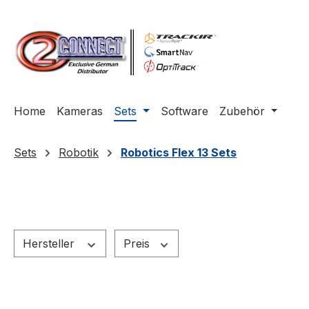
m Hauptinhalt springen
Zur Suche springen
Zur Hauptnavigation springen
Home
Kameras
Sets
Software
Zubehör
Sets
Robotik
Robotics Flex 13 Sets
Hersteller
Preis