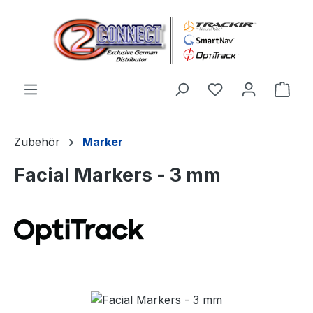
Zum Hauptinhalt springen
Du hast 0 Produ
Ware
Zubehör
Marker
Facial Markers - 3 mm
Bildergalerie überspringen