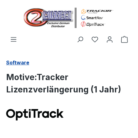
Zum Hauptinhalt springen
Du hast 0 Produ
Ware
Software
Motive:Tracker
Lizenzverlängerung (1 Jahr)