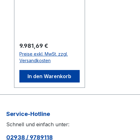
for AAA game
developers and
filmmakers alike.
perpetual license with
one year of
updates Requires
Regulärer Preis:
9.981,69 €
a Security Key
Preise exkl. MwSt. zzgl.
Versandkosten
In den Warenkorb
Service-Hotline
Schnell und einfach unter:
02938 / 9789118