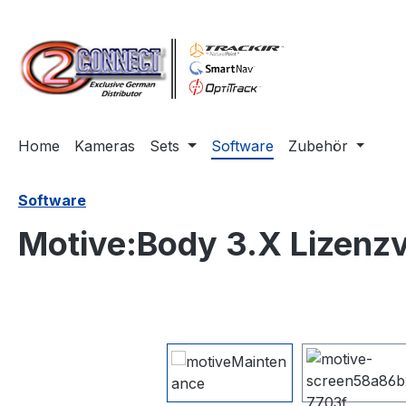
m Hauptinhalt springen
Zur Suche springen
Zur Hauptnavigation springen
Home
Kameras
Sets
Software
Zubehör
Software
Motive:Body 3.X Lizenzv
Bildergalerie überspringen