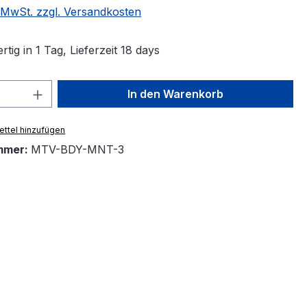
. MwSt. zzgl. Versandkosten
tig in 1 Tag, Lieferzeit 18 days
 Anzahl: Gib den gewünschten Wert ein 
In den Warenkorb
ttel hinzufügen
mmer:
MTV-BDY-MNT-3