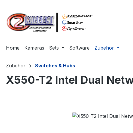
m Hauptinhalt springen
Zur Suche springen
Zur Hauptnavigation springen
Home
Kameras
Sets
Software
Zubehör
Zubehör
Switches & Hubs
X550-T2 Intel Dual Net
Bildergalerie überspringen