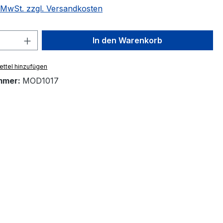
. MwSt. zzgl. Versandkosten
 Anzahl: Gib den gewünschten Wert ein 
In den Warenkorb
ttel hinzufügen
mmer:
MOD1017