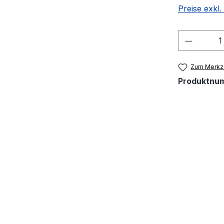
Preise exkl
Produkt
Zum Merkze
Produktnu