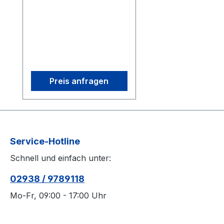
0.3 MP resolution, 10 ms
latency, +/- 0.50 mm 3D
Accuracy and 100 FPS
capture speed. Its
interchangeable M12
lenses and infrared light
provide flexible, precise
Preis anfragen
tracking in any
environment. Start small
and expand as needed
with modular camera
bundles, all with
Service-Hotline
continuous, automatic
Schnell und einfach unter:
calibration. 3D accuracy
referenced is typical for
02938 / 9789118
a 30'×30' (9m×9m)
tracking area. Range is
Mo-Fr, 09:00 - 17:00 Uhr
estimated using a 14 mm
marker with cameras at