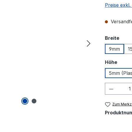
Preise exkl
Versandfer
ausw
Breite
9mm
1
auswä
Höhe
5mm (Plas
Produkt
Zum Merkze
Produktnu