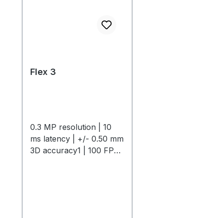
Flex 3
0.3 MP resolution | 10
ms latency | +/- 0.50 mm
3D accuracy1 | 100 FPS
native frame rateThe
OptiTrack Flex 3 is a
compact, high-
performance motion
capture camera offering