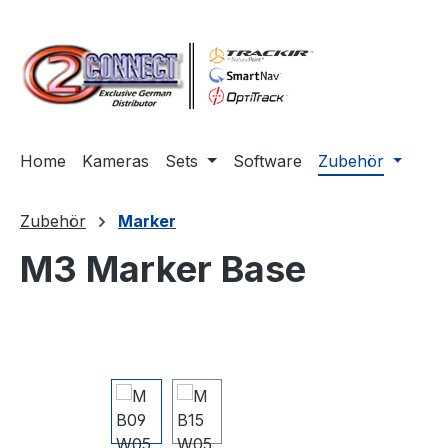
m Hauptinhalt springen
Zur Suche springen
Zur Hauptnavigation springen
Home
Kameras
Sets
Software
Zubehör
Zubehör
Marker
M3 Marker Base
Bildergalerie überspringen