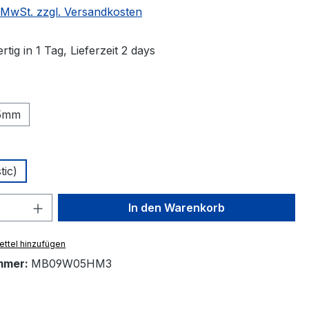
. MwSt. zzgl. Versandkosten
tig in 1 Tag, Lieferzeit 2 days
ählen
5mm
hlen
tic)
 Anzahl: Gib den gewünschten Wert ein 
In den Warenkorb
ttel hinzufügen
mmer:
MB09W05HM3